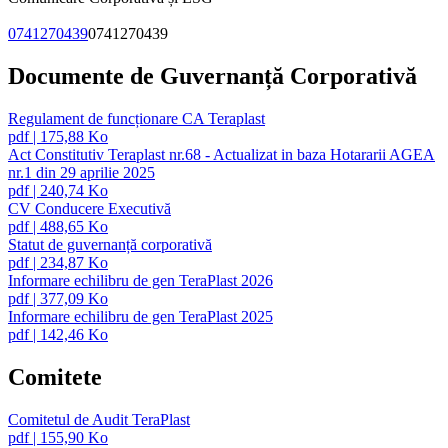
0741270439
0741270439
Documente de Guvernanță Corporativă
Regulament de funcționare CA Teraplast
pdf
|
175,88 Ko
Act Constitutiv Teraplast nr.68 - Actualizat in baza Hotararii AGEA
nr.1 din 29 aprilie 2025
pdf
|
240,74 Ko
CV Conducere Executivă
pdf
|
488,65 Ko
Statut de guvernanță corporativă
pdf
|
234,87 Ko
Informare echilibru de gen TeraPlast 2026
pdf
|
377,09 Ko
Informare echilibru de gen TeraPlast 2025
pdf
|
142,46 Ko
Comitete
Comitetul de Audit TeraPlast
pdf
|
155,90 Ko