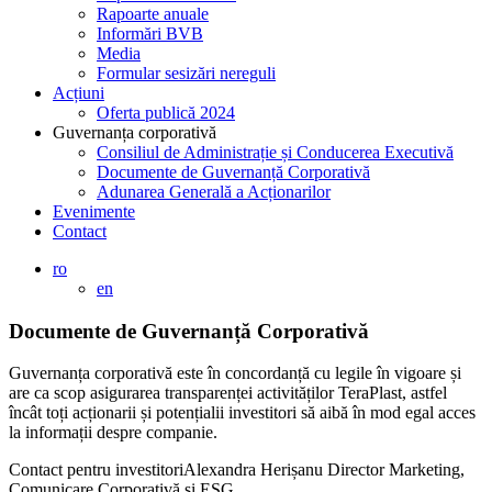
Rapoarte anuale
Informări BVB
Media
Formular sesizări nereguli
Acțiuni
Oferta publică 2024
Guvernanța corporativă
Consiliul de Administrație și Conducerea Executivă
Documente de Guvernanță Corporativă
Adunarea Generală a Acționarilor
Evenimente
Contact
ro
en
Documente de Guvernanță Corporativă
Guvernanța corporativă este în concordanță cu legile în vigoare și
are ca scop asigurarea transparenței activităților TeraPlast, astfel
încât toți acționarii și potențialii investitori să aibă în mod egal acces
la informații despre companie.
Contact pentru investitori
Alexandra Herișanu
Director Marketing,
Comunicare Corporativă și ESG