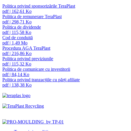
Politica privind sponsorizările TeraPlast
pdf
|
162,61 Ko
Politica de remunerare TeraPlast
pdf
|
298,71 Ko
Politica de dividende
pdf
|
115,58 Ko
Cod de conduită
pdf
|
1,49 Mo
Procedura AGA TeraPlast
pdf
|
216,86 Ko
Politica privind previziunile
pdf
|
115,32 Ko
Politica de comunicare cu investitorii
pdf
|
84,14 Ko
Politica privind tranzacțiile cu părți afiliate
pdf
|
138,38 Ko