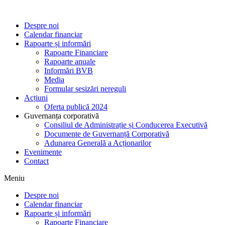
Despre noi
Calendar financiar
Rapoarte și informări
Rapoarte Financiare
Rapoarte anuale
Informări BVB
Media
Formular sesizări nereguli
Acțiuni
Oferta publică 2024
Guvernanța corporativă
Consiliul de Administrație și Conducerea Executivă
Documente de Guvernanță Corporativă
Adunarea Generală a Acționarilor
Evenimente
Contact
Meniu
Despre noi
Calendar financiar
Rapoarte și informări
Rapoarte Financiare