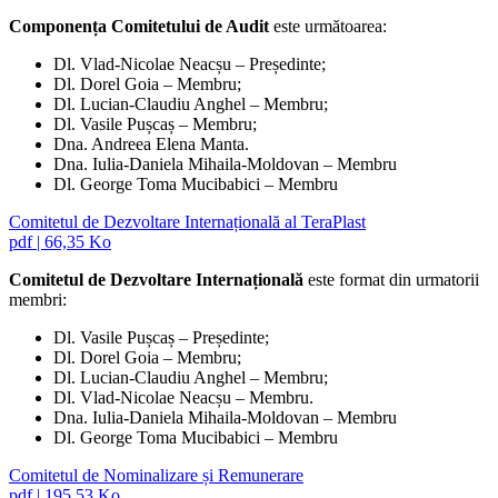
Componența Comitetului de Audit
este următoarea:
Dl. Vlad-Nicolae Neacșu – Președinte;
Dl. Dorel Goia – Membru;
Dl. Lucian-Claudiu Anghel – Membru;
Dl. Vasile Pușcaș – Membru;
Dna. Andreea Elena Manta.
Dna. Iulia-Daniela Mihaila-Moldovan – Membru
Dl. George Toma Mucibabici – Membru
Comitetul de Dezvoltare Internațională al TeraPlast
pdf
|
66,35 Ko
Comitetul de Dezvoltare Internațională
este format din urmatorii
membri:
Dl. Vasile Pușcaș – Președinte;
Dl. Dorel Goia – Membru;
Dl. Lucian-Claudiu Anghel – Membru;
Dl. Vlad-Nicolae Neacșu – Membru.
Dna. Iulia-Daniela Mihaila-Moldovan – Membru
Dl. George Toma Mucibabici – Membru
Comitetul de Nominalizare și Remunerare
pdf
|
195,53 Ko